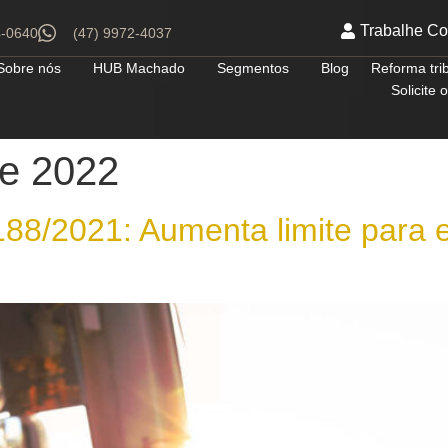
Trabalhe C
4-0640
(47) 9972-4037
Sobre nós
HUB Machado
Segmentos
Blog
Reforma tri
Solicite
de 2022
/2021: Aumenta limite para 