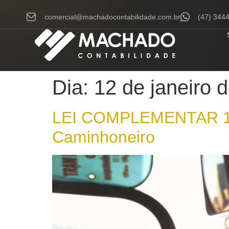
comercial@machadocontabilidade.com.br
(47) 344
Dia:
12 de janeiro 
LEI COMPLEMENTAR 188
Caminhoneiro