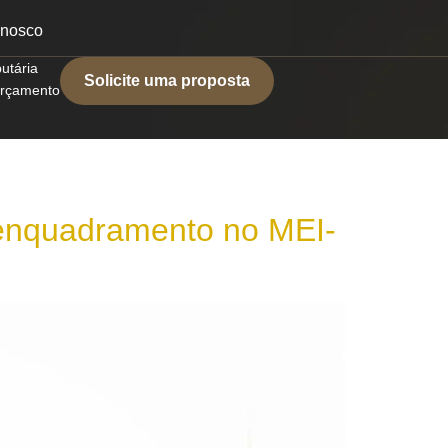
onosco
butária
Solicite uma proposta
 orçamento
enquadramento no MEI-