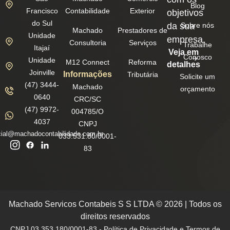
Blog
Francisco
Contabilidade
Exterior
objetivos
do Sul
da sua
Sobre nós
Machado
Prestadores de
Unidade
empresa.
Consultoria
Serviços
Trabalhe
Itajaí
Veja em
Conosco
Unidade
M12 Connect
Reforma
detalhes
Joinville
Informações
Tributária
Solicite um
(47) 3444-
Machado
orçamento
0640
CRC/SC
(47) 9972-
004785/O
4037
CNPJ
ial@machadocontabilidade.com.br
033.531.80/0001-
83
Machado Servicos Contabeis S S LTDA © 2026 | Todos os
direitos reservados
CNPJ 03.353.180/0001-83 - Política de Privacidade e Termos de