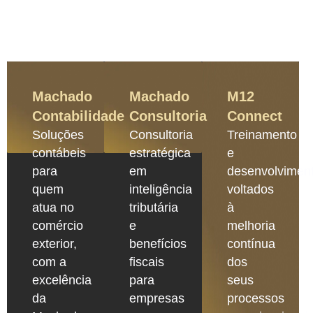
Machado
Machado
M12
Contabilidade
Consultoria
Connect
Soluções
Consultoria
Treinamento
contábeis
estratégica
e
para
em
desenvolvimen
quem
inteligência
voltados
atua no
tributária
à
comércio
e
melhoria
exterior,
benefícios
contínua
com a
fiscais
dos
excelência
para
seus
da
empresas
processos