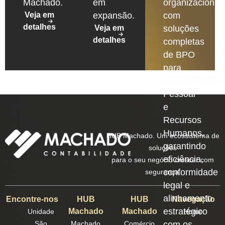
Machado.
em
organizacionais
Veja em
expansão.
com
detalhes
Veja em
soluções
detalhes
completas
de BPO
para
Departamento
Pessoal
e
Recursos
Humanos,
HUB Machado. Um ecossistema de
garantindo
soluções
eficiência,
para o seu negócio crescer com
conformidade
segurança.
legal e
alinhamento
Encontre-nos
HUB
HUB
Navegação
estratégico
Machado
Machado
Unidade
Home
São
Machado
Comércio
com os