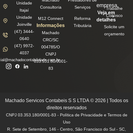
Unidade
empresa.
Consultoria
Serviços
Trabalhe
Itajaí
Veja em
Conosco
Unidade
M12 Connect
Reforma
detalhes
Joinville
Informações
Tributária
Solicite um
(47) 3444-
Machado
orçamento
0640
CRC/SC
(47) 9972-
004785/O
4037
CNPJ
ial@machadocontabilidade.com.br
033.531.80/0001-
83
Machado Servicos Contabeis S S LTDA © 2026 | Todos os
direitos reservados
CNPJ 03.353.180/0001-83 - Política de Privacidade e Termos de
Uso
R. Sete de Setembro, 146 - Centro, São Francisco do Sul - SC,