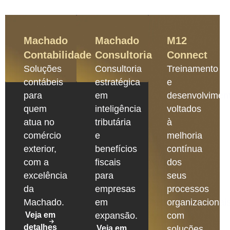
Machado
Machado
M12
Contabilidade
Consultoria
Connect
Soluções
Consultoria
Treinamento
contábeis
estratégica
e
para
em
desenvolvimen
quem
inteligência
voltados
atua no
tributária
à
comércio
e
melhoria
exterior,
benefícios
contínua
com a
fiscais
dos
excelência
para
seus
da
empresas
processos
Machado.
em
organizacionais
Veja em
expansão.
com
detalhes
Veja em
soluções