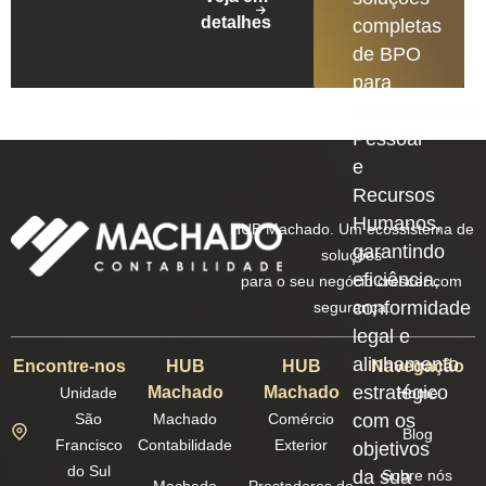
detalhes
completas
de BPO
para
Departamento
Pessoal
e
Recursos
Humanos,
HUB Machado. Um ecossistema de
garantindo
soluções
eficiência,
para o seu negócio crescer com
conformidade
segurança.
legal e
alinhamento
Encontre-nos
HUB
HUB
Navegação
estratégico
Machado
Machado
Unidade
Home
São
Machado
Comércio
com os
Blog
Francisco
Contabilidade
Exterior
objetivos
do Sul
da sua
Sobre nós
Machado
Prestadores de