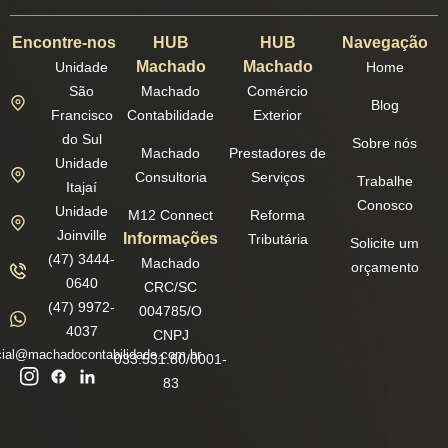
Encontre-nos
HUB
HUB
Navegação
Machado
Machado
Unidade
Home
São
Machado
Comércio
Blog
Francisco
Contabilidade
Exterior
do Sul
Sobre nós
Machado
Prestadores de
Unidade
Consultoria
Serviços
Trabalhe
Itajaí
Conosco
Unidade
M12 Connect
Reforma
Joinville
Informações
Tributária
Solicite um
(47) 3444-
Machado
orçamento
0640
CRC/SC
(47) 9972-
004785/O
4037
CNPJ
ial@machadocontabilidade.com.br
033.531.80/0001-
83