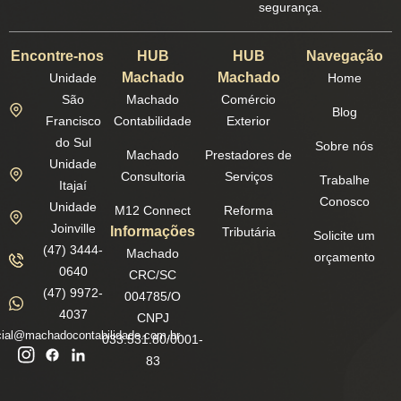
segurança.
Encontre-nos
HUB
HUB
Navegação
Machado
Machado
Unidade
Home
São
Machado
Comércio
Blog
Francisco
Contabilidade
Exterior
do Sul
Sobre nós
Machado
Prestadores de
Unidade
Consultoria
Serviços
Trabalhe
Itajaí
Conosco
Unidade
M12 Connect
Reforma
Joinville
Informações
Tributária
Solicite um
(47) 3444-
Machado
orçamento
0640
CRC/SC
(47) 9972-
004785/O
4037
CNPJ
ial@machadocontabilidade.com.br
033.531.80/0001-
83