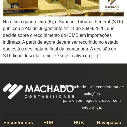
Na última quarta-feira (6), o Superior Tribunal Federal (STF)
publicou a Ata de Julgamento N° 11 de 20/04/2020, que
decide sobre o recolhimento do ICMS em importações
indiretas. A partir de agora deverá ser recolhido no estado
que está o destinatário final da mercadoria. A decisão do
STF ficou descrita como: “O sujeito ativo da […]
HUB Machado. Um ecossistema de
soluções
para o seu negócio crescer com
segurança.
Encontre-nos
HUB
HUB
Navegação