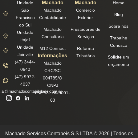
Machado
Machado
Unidade
Home
São
Machado
Comércio
Blog
Francisco
Contabilidade
Exterior
do Sul
Sobre nós
Machado
Prestadores de
Unidade
Consultoria
Serviços
Trabalhe
Itajaí
Conosco
Unidade
M12 Connect
Reforma
Joinville
Informações
Tributária
Solicite um
(47) 3444-
Machado
orçamento
0640
CRC/SC
(47) 9972-
004785/O
4037
CNPJ
ial@machadocontabilidade.com.br
033.531.80/0001-
83
Machado Servicos Contabeis S S LTDA © 2026 | Todos os