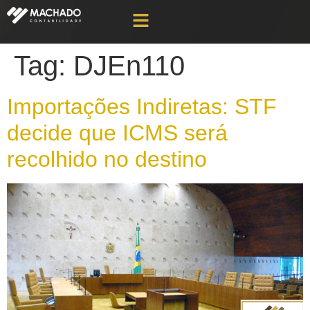
Tag:
DJEn110
Importações Indiretas: STF
decide que ICMS será
recolhido no destino