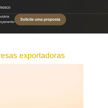
onosco
butária
Solicite uma proposta
 orçamento
presas exportadoras