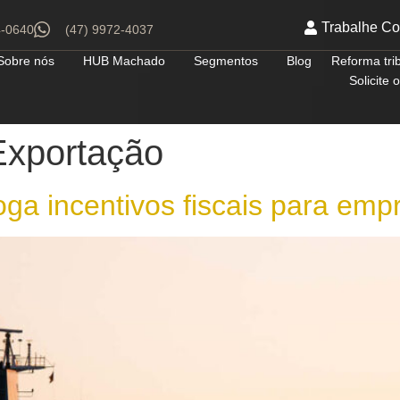
Trabalhe C
4-0640
(47) 9972-4037
Sobre nós
HUB Machado
Segmentos
Blog
Reforma tri
Solicite
Exportação
oga incentivos fiscais para em