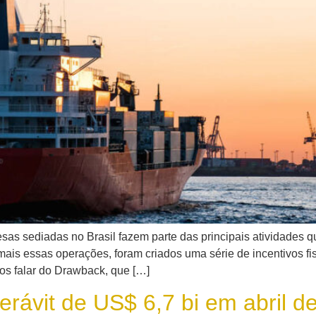
resas sediadas no Brasil fazem parte das principais atividad
 mais essas operações, foram criados uma série de incentivos 
mos falar do Drawback, que […]
rávit de US$ 6,7 bi em abril d