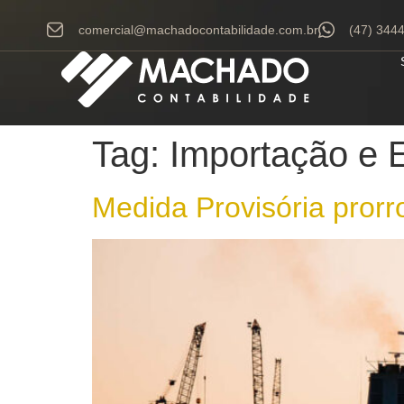
comercial@machadocontabilidade.com.br
(47) 344
Tag:
Importação e 
Medida Provisória prorr