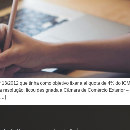
13/2012 que tinha como objetivo fixar a alíquota de 4% do IC
esta resolução, ficou designada a Câmara de Comércio Exterio
[…]