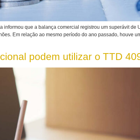
ia informou que a balança comercial registrou um superávit de 
ilhões. Em relação ao mesmo período do ano passado, houve um
cional podem utilizar o TTD 40