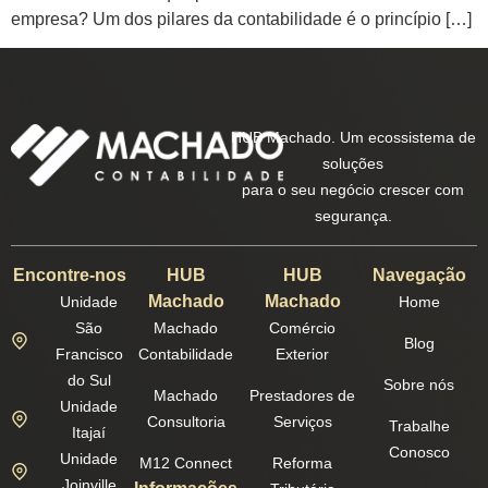
empresa? Um dos pilares da contabilidade é o princípio […]
HUB Machado. Um ecossistema de
soluções
para o seu negócio crescer com
segurança.
Encontre-nos
HUB
HUB
Navegação
Machado
Machado
Unidade
Home
São
Machado
Comércio
Blog
Francisco
Contabilidade
Exterior
do Sul
Sobre nós
Machado
Prestadores de
Unidade
Consultoria
Serviços
Trabalhe
Itajaí
Conosco
Unidade
M12 Connect
Reforma
Joinville