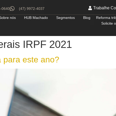
Trabalhe C
4-0640
(47) 9972-4037
Sobre nós
HUB Machado
Segmentos
Blog
Reforma tri
Solicite
erais IRPF 2021
 para este ano?