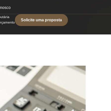
onosco
butária
Solicite uma proposta
 orçamento