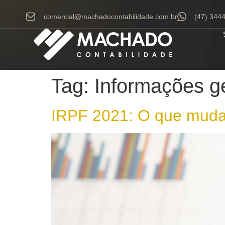
comercial@machadocontabilidade.com.br
(47) 344
Tag:
Informações g
IRPF 2021: O que muda