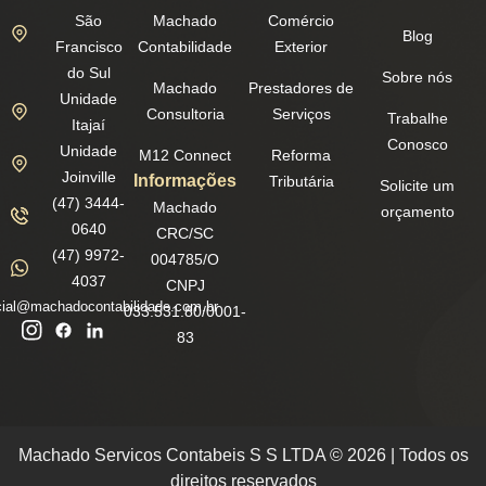
São
Machado
Comércio
Blog
Francisco
Contabilidade
Exterior
do Sul
Sobre nós
Machado
Prestadores de
Unidade
Consultoria
Serviços
Trabalhe
Itajaí
Conosco
Unidade
M12 Connect
Reforma
Joinville
Informações
Tributária
Solicite um
(47) 3444-
Machado
orçamento
0640
CRC/SC
(47) 9972-
004785/O
4037
CNPJ
ial@machadocontabilidade.com.br
033.531.80/0001-
83
Machado Servicos Contabeis S S LTDA © 2026 | Todos os
direitos reservados