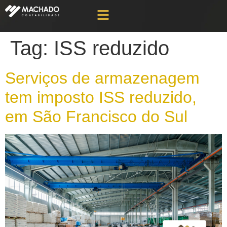
Tag:
ISS reduzido
Serviços de armazenagem
tem imposto ISS reduzido,
em São Francisco do Sul