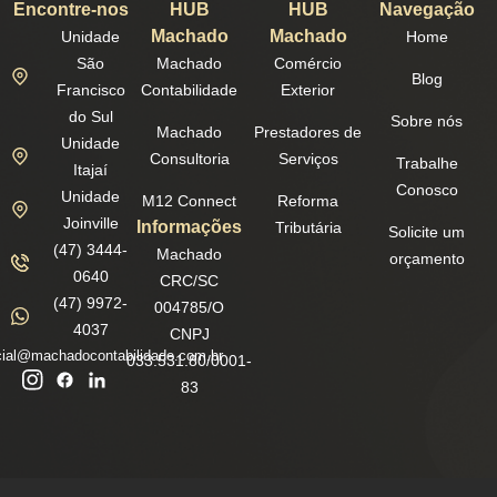
Encontre-nos
HUB
HUB
Navegação
Machado
Machado
Unidade
Home
São
Machado
Comércio
Blog
Francisco
Contabilidade
Exterior
do Sul
Sobre nós
Machado
Prestadores de
Unidade
Consultoria
Serviços
Trabalhe
Itajaí
Conosco
Unidade
M12 Connect
Reforma
Joinville
Informações
Tributária
Solicite um
(47) 3444-
Machado
orçamento
0640
CRC/SC
(47) 9972-
004785/O
4037
CNPJ
ial@machadocontabilidade.com.br
033.531.80/0001-
83