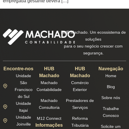
empregada gestante deverá […]
HUB Machado. Um ecossistema de
soluções
para o seu negócio crescer com
segurança.
Encontre-nos
HUB
HUB
Navegação
Machado
Machado
Unidade
Home
São
Machado
Comércio
Blog
Francisco
Contabilidade
Exterior
do Sul
Sobre nós
Machado
Prestadores de
Unidade
Consultoria
Serviços
Trabalhe
Itajaí
Conosco
Unidade
M12 Connect
Reforma
Joinville
Informações
Tributária
Solicite um