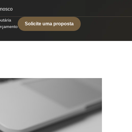
onosco
butária
Solicite uma proposta
 orçamento