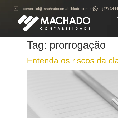
comercial@machadocontabilidade.com.br
(47) 344
Tag:
prorrogação
Entenda os riscos da cl