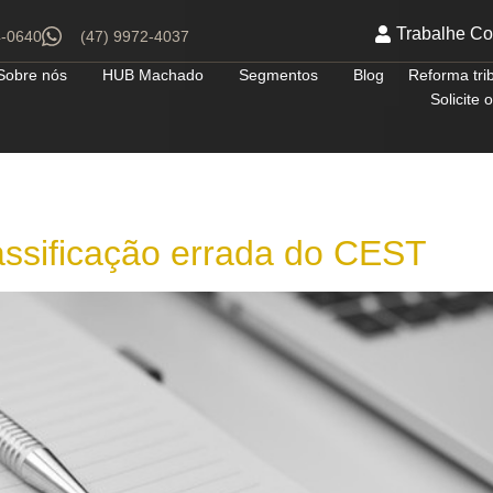
Trabalhe C
4-0640
(47) 9972-4037
Sobre nós
HUB Machado
Segmentos
Blog
Reforma tri
Solicite
assificação errada do CEST