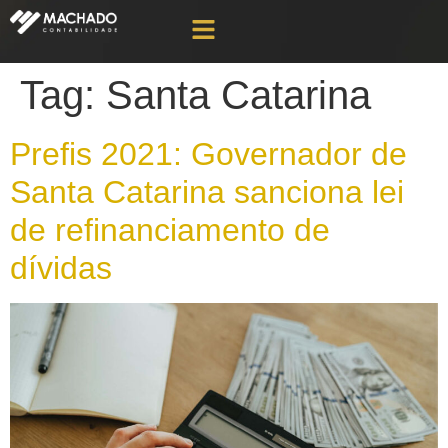
Tag:
Santa Catarina
Prefis 2021: Governador de
Santa Catarina sanciona lei
de refinanciamento de
dívidas