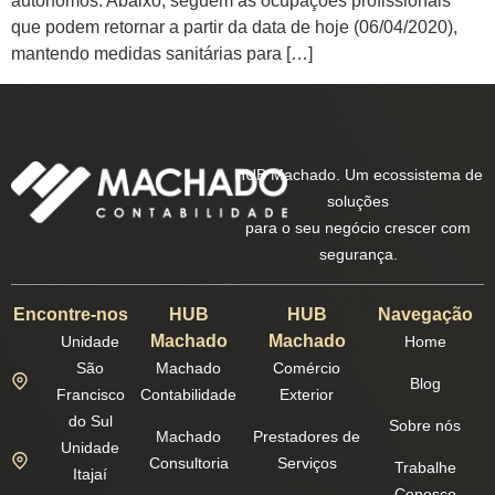
autônomos. Abaixo, seguem as ocupações profissionais
que podem retornar a partir da data de hoje (06/04/2020),
mantendo medidas sanitárias para […]
HUB Machado. Um ecossistema de
soluções
para o seu negócio crescer com
segurança.
Encontre-nos
HUB
HUB
Navegação
Machado
Machado
Unidade
Home
São
Machado
Comércio
Blog
Francisco
Contabilidade
Exterior
do Sul
Sobre nós
Machado
Prestadores de
Unidade
Consultoria
Serviços
Trabalhe
Itajaí
Conosco