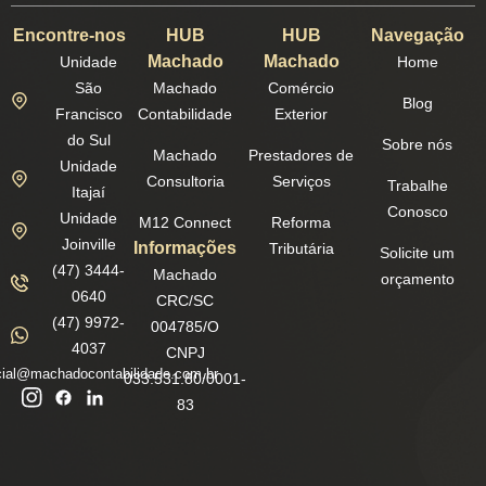
Encontre-nos
HUB
HUB
Navegação
Machado
Machado
Unidade
Home
São
Machado
Comércio
Blog
Francisco
Contabilidade
Exterior
do Sul
Sobre nós
Machado
Prestadores de
Unidade
Consultoria
Serviços
Trabalhe
Itajaí
Conosco
Unidade
M12 Connect
Reforma
Joinville
Informações
Tributária
Solicite um
(47) 3444-
Machado
orçamento
0640
CRC/SC
(47) 9972-
004785/O
4037
CNPJ
ial@machadocontabilidade.com.br
033.531.80/0001-
83