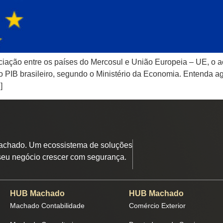
iação entre os países do Mercosul e União Europeia – UE, o ac
PIB brasileiro, segundo o Ministério da Economia. Entenda a
]
chado. Um ecossistema de soluções
seu negócio crescer com segurança.
HUB Machado
HUB Machado
Machado Contabilidade
Comércio Exterior