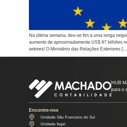
Na última semana, deu-se fim a uma longa negoc
aumento de aproximadamente US$ 87 bilhões no 
setores! O Ministério das Relações Exteriores […
HUB Ma
para o 
Encontre-nos
Unidade São Francisco do Sul
Unidade Itajaí