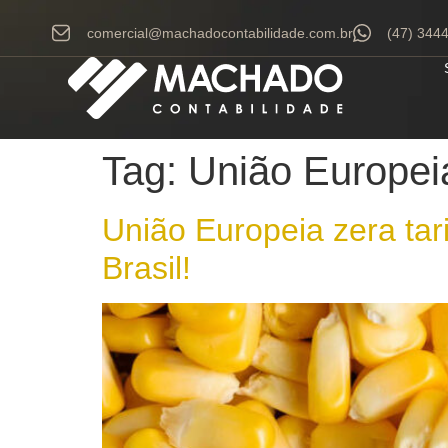
comercial@machadocontabilidade.com.br
(47) 344
Tag:
União Europei
União Europeia zera tar
Brasil!