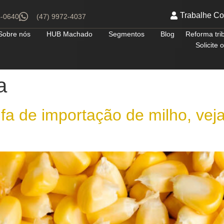
Trabalhe C
4-0640
(47) 9972-4037
Sobre nós
HUB Machado
Segmentos
Blog
Reforma tri
Solicite
a
ifa de importação de milho, vej