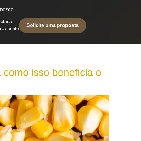
onosco
butária
Solicite uma proposta
 orçamento
a como isso beneficia o