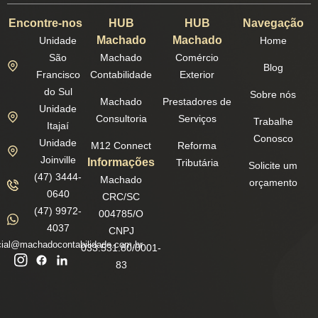
Encontre-nos
HUB
HUB
Navegação
Machado
Machado
Unidade
Home
São
Machado
Comércio
Blog
Francisco
Contabilidade
Exterior
do Sul
Sobre nós
Machado
Prestadores de
Unidade
Consultoria
Serviços
Trabalhe
Itajaí
Conosco
Unidade
M12 Connect
Reforma
Joinville
Informações
Tributária
Solicite um
(47) 3444-
Machado
orçamento
0640
CRC/SC
(47) 9972-
004785/O
4037
CNPJ
ial@machadocontabilidade.com.br
033.531.80/0001-
83