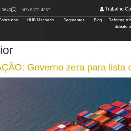
Trabalhe C
4-0640
(47) 9972-4037
Sobre nós
HUB Machado
Segmentos
Blog
Reforma tri
Solicite
ior
: Governo zera para lista de