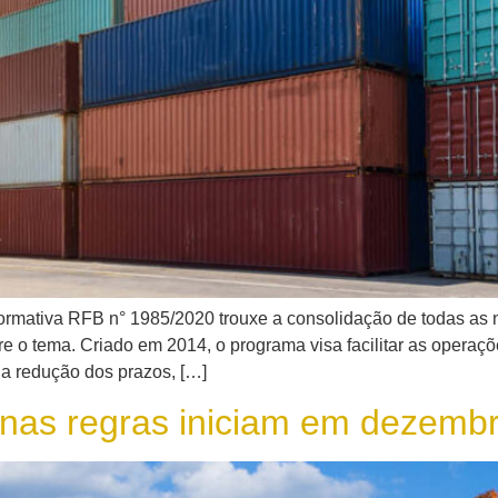
o Normativa RFB n° 1985/2020 trouxe a consolidação de todas
re o tema. Criado em 2014, o programa visa facilitar as operaç
na redução dos prazos, […]
nas regras iniciam em dezemb